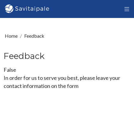
Skip to main content
Home
Feedback
Feedback
False
In order for us to serve you best, please leave your
contact information on the form