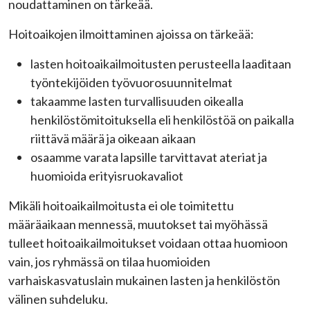
noudattaminen on tärkeää.
Hoitoaikojen ilmoittaminen ajoissa on tärkeää:
lasten hoitoaikailmoitusten perusteella laaditaan
työntekijöiden työvuorosuunnitelmat
takaamme lasten turvallisuuden oikealla
henkilöstömitoituksella eli henkilöstöä on paikalla
riittävä määrä ja oikeaan aikaan
osaamme varata lapsille tarvittavat ateriat ja
huomioida erityisruokavaliot
Mikäli hoitoaikailmoitusta ei ole toimitettu
määräaikaan mennessä, muutokset tai myöhässä
tulleet hoitoaikailmoitukset voidaan ottaa huomioon
vain, jos ryhmässä on tilaa huomioiden
varhaiskasvatuslain mukainen lasten ja henkilöstön
välinen suhdeluku.