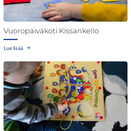
Vuoropäiväkoti Kissankello
Lue lisää