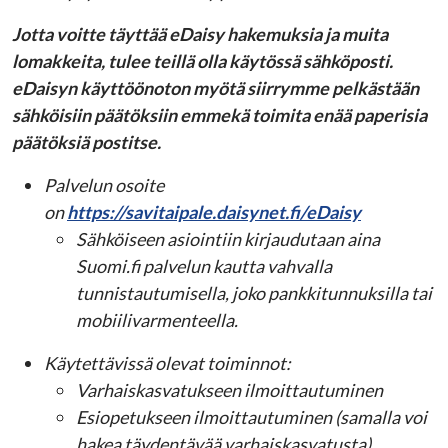
Jotta voitte täyttää eDaisy hakemuksia ja muita
lomakkeita, tulee teillä olla käytössä sähköposti.
eDaisyn käyttöönoton myötä siirrymme pelkästään
sähköisiin päätöksiin emmekä toimita enää paperisia
päätöksiä postitse.
Palvelun osoite
on
https://savitaipale.daisynet.fi/eDaisy
Sähköiseen asiointiin kirjaudutaan aina
Suomi.fi palvelun kautta vahvalla
tunnistautumisella, joko pankkitunnuksilla tai
mobiilivarmenteella.
Käytettävissä olevat toiminnot:
Varhaiskasvatukseen ilmoittautuminen
Esiopetukseen ilmoittautuminen (samalla voi
hakea täydentävää varhaiskasvatusta)