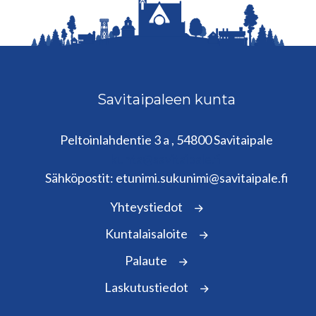
Savitaipaleen kunta
Peltoinlahdentie 3 a , 54800 Savitaipale
kunta@savitaipale.fi
Sähköpostit: etunimi.sukunimi@savitaipale.fi
Yhteystiedot
Kuntalaisaloite
Palaute
Laskutustiedot