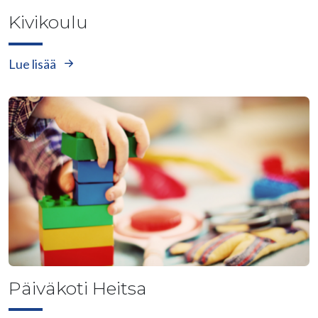
Kivikoulu
Lue lisää
Päiväkoti Heitsa