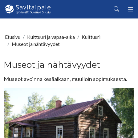
Siirry pääsisältöön
Haku
Etusivu
Kulttuuri ja vapaa-aika
Kulttuuri
Museot ja nähtävyydet
Museot ja nähtävyydet
Museot avoinna kesäaikaan, muulloin sopimuksesta.