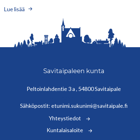
Lue lisää
Savitaipaleen kunta
Peltoinlahdentie 3 a , 54800 Savitaipale
kunta@savitaipale.fi
Sähköpostit: etunimi.sukunimi@savitaipale.fi
Yhteystiedot
Kuntalaisaloite