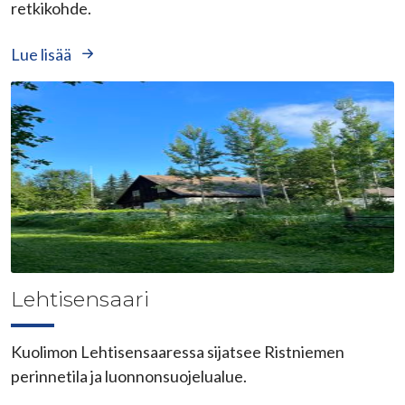
retkikohde.
Lue lisää
Lehtisensaari
Kuolimon Lehtisensaaressa sijatsee Ristniemen
perinnetila ja luonnonsuojelualue.