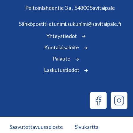
Peltoinlahdentie 3 a , 54800 Savitaipale
kunta@savitaipale.fi
Sähköpostit: etunimi.sukunimi@savitaipale.fi
Yhteystiedot
Kuntalaisaloite
Palaute
Laskutustiedot
Saavutettavuusseloste
Sivukartta