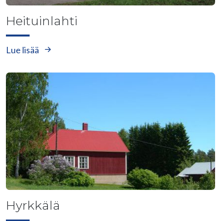
Heituinlahti
Lue lisää
Hyrkkälä