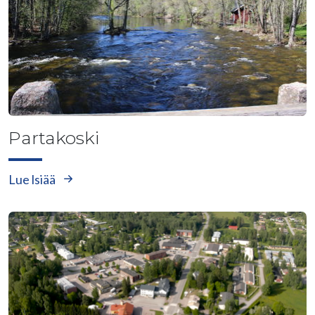
Partakoski
Lue lsiää