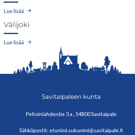
Lue lisää
Välijoki
Lue lisää
Savitaipaleen kunta
Peltoinlahdentie 3 a , 54800 Savitaipale
kunta@savitaipale.fi
Sähköpostit: etunimi.sukunimi@savitaipale.fi