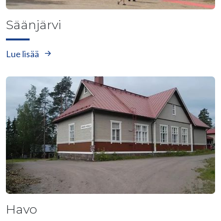
Säänjärvi
Lue lisää
Havo