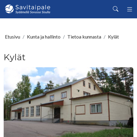
Siirry pääsisältöön
Haku
Etusivu
Kunta ja hallinto
Tietoa kunnasta
Kylät
Kylät