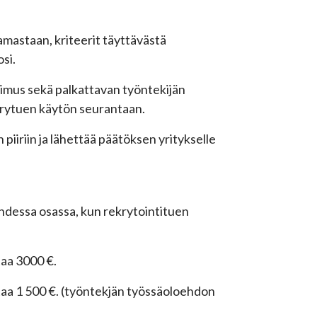
mastaan, kriteerit täyttävästä
osi.
imus sekä palkattavan työntekijän
krytuen käytön seurantaan.
iiriin ja lähettää päätöksen yritykselle
hdessa osassa, kun rekrytointituen
taa 3000 €.
taa 1 500 €. (työntekjän työssäoloehdon