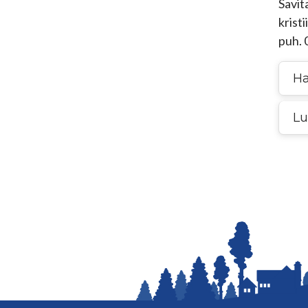
Savit
krist
puh. 
H
Lu