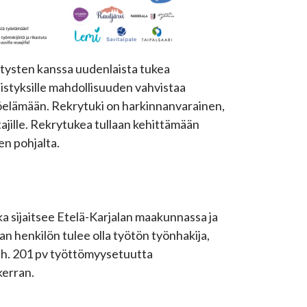
itysten kanssa uudenlaista tukea
hdistyksille mahdollisuuden vahvistaa
yöelämään. Rekrytuki on harkinnanvarainen,
ajille. Rekrytukea tullaan kehittämään
ten pohjalta.
a sijaitsee Etelä-Karjalan maakunnassa ja
van henkilön tulee olla työtön työnhakija,
äh. 201 pv työttömyysetuutta
kerran.