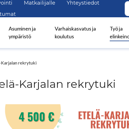
ointi
Matkailijalle
Yhteystiedot
tumat
Asuminen ja
Varhaiskasvatus ja
Työ ja
ympäristö
koulutus
elinkein
-Karjalan rekrytuki
elä-Karjalan rekrytuki