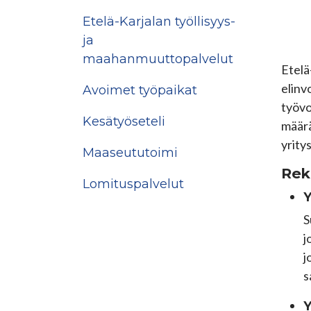
Etelä-Karjalan työllisyys-
ja
maahanmuuttopalvelut
Etelä
elinv
Avoimet työpaikat
työvo
Kesätyöseteli
määrä
yrity
Maaseututoimi
Rek
Lomituspalvelut
Y
S
j
j
s
Y