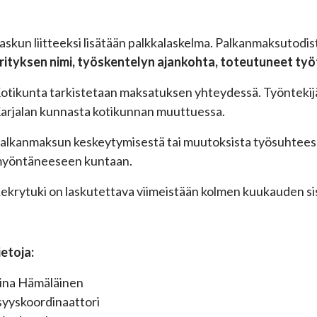
askun liitteeksi lisätään palkkalaskelma. Palkanmaksutodi
rityksen nimi, työskentelyn ajankohta,
toteutuneet työ
otikunta tarkistetaan maksatuksen yhteydessä. Työntekijäl
arjalan kunnasta kotikunnan muuttuessa.
alkanmaksun keskeytymisestä tai muutoksista työsuhteessa
yöntäneeseen kuntaan.
ekrytuki on laskutettava viimeistään kolmen kuukauden si
ietoja:
iina Hämäläinen
isyyskoordinaattori