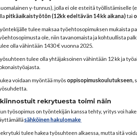
suomalainen y-tunnus), jolla ei ole esteitä työllistämiselle (
lla
pitkäaikaistyötön (12kk edeltävän 14 kk aikana)
tai
o
yöntekijälle tulee maksaa työehtosopimuksen mukaista palk
yöehtosopimusta ole, niin tavanomaista ja kohtuullista pal
ulee olla vähintään 1430 € vuonna 2025.
yösuhteen tulee olla yhtäjaksoinen vähintään 12 kk ja työa
okonaistyöajasta.
ukea voidaan myöntää myös
oppisopimuskoulutukseen,
yösuhdetta.
kiinnostuit rekrytuesta toimi näin
un työsopimus on työntekijän kanssa tehty, yritys voi hake
äyttämällä
sähköinen
hakulomake
ekrytuki tulee hakea työsuhteen alkaessa, mutta sitä voi