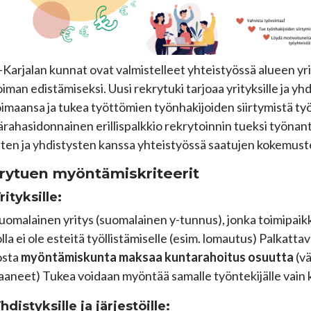
-Karjalan kunnat ovat valmistelleet yhteistyössä alueen yr
oiman edistämiseksi. Uusi rekrytuki tarjoaa yrityksille ja y
imaansa ja tukea työttömien työnhakijoiden siirtymistä t
rahasidonnainen erillispalkkio rekrytoinnin tueksi työnant
sten ja yhdistysten kanssa yhteistyössä saatujen kokemus
rytuen myöntämiskriteerit
rityksille:
uomalainen yritys (suomalainen y-tunnus), jonka toimipaikk
olla ei ole esteitä työllistämiselle (esim. lomautus) Palkatta
osta
myöntämiskunta maksaa kuntarahoitus osuutta
(v
aaneet) Tukea voidaan myöntää samalle työntekijälle vain 
hdistyksille ja järjestöille: