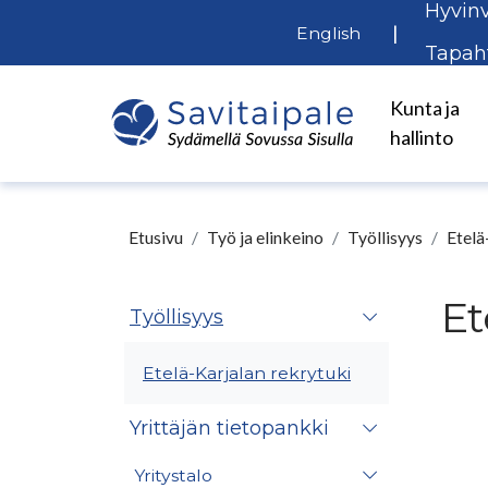
Hyvinv
Siirry pääsisältöön
|
English
Tapah
Kunta ja
hallinto
Etusivu
Työ ja elinkeino
Työllisyys
Etelä
Et
Työllisyys
Etelä-Karjalan rekrytuki
Yrittäjän tietopankki
Yritystalo