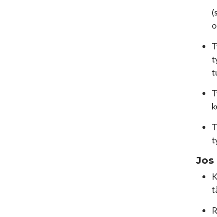
(
o
T
t
t
T
k
T
t
Jos 
K
t
R