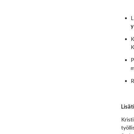
L
y
K
K
P
m
R
Lisät
Krist
työll