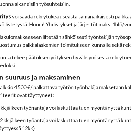
uonna alkaneisiin työsuhteisiin.
ritys
voi saada rekrytukea useasta samanaikaisesti palkkaa
yöllistetystä. Huom! Yhdistykset ja järjestöt maks. 1hlö/vu
akulomakkeeseen liitetään sähköisesti työntekijän työsop
uostumus palkkalaskemien toimitukseen kunnalle sekä re
unta tekee päätöksen yrityksen hyväksymisestä rekrytuen p
iedoksi
n suuruus ja maksaminen
alkkio 4 500 €/ palkattava työtön työnhakija maksetaan ka
riteerit ovat täyttyneet:
 kk jälkeen työnantaja voi laskuttaa tuen myöntänyttä kun
2 kk jälkeen työantaja voi laskuttaa tuen myöntänyttä kun
äyttyessä 12kk)