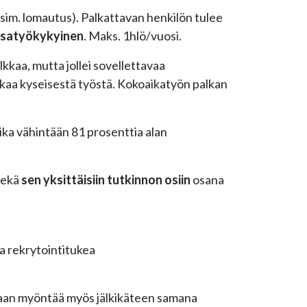
esim. lomautus).
Palkattavan henkilön tulee
satyökykyinen
. Maks. 1hlö/vuosi.
kaa, mutta jollei sovellettavaa
kkaa kyseisestä työstä. Kokoaikatyön palkan
ika vähintään 81 prosenttia alan
sekä
sen yksittäisiin
tutkinnon osiin
osana
a rekrytointitukea
daan myöntää myös jälkikäteen samana