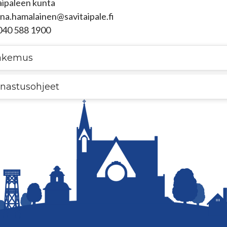
aipaleen kunta
iina.hamalainen@savitaipale.fi
040 588 1900
akemus
nastusohjeet