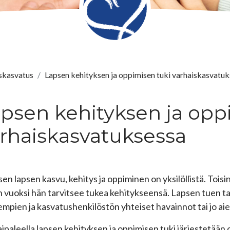
skasvatus
Lapsen kehityksen ja oppimisen tuki varhaiskasvatu
psen kehityksen ja opp
rhaiskasvatuksessa
sen lapsen kasvu, kehitys ja oppiminen on yksilöllistä. Tois
n vuoksi hän tarvitsee tukea kehitykseensä. Lapsen tuen t
mpien ja kasvatushenkilöstön yhteiset havainnot tai jo ai
aipaleella lapsen kehityksen ja oppimisen tuki järjestetään