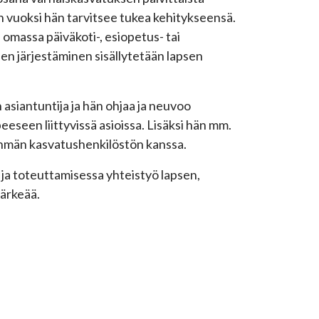
en vuoksi hän tarvitsee tukea kehitykseensä.
n omassa päiväkoti-, esiopetus- tai
n järjestäminen sisällytetään lapsen
asiantuntija ja hän ohjaa ja neuvoo
seen liittyvissä asioissa. Lisäksi hän mm.
 ryhmän kasvatushenkilöstön kanssa.
ja toteuttamisessa yhteistyö lapsen,
tärkeää.