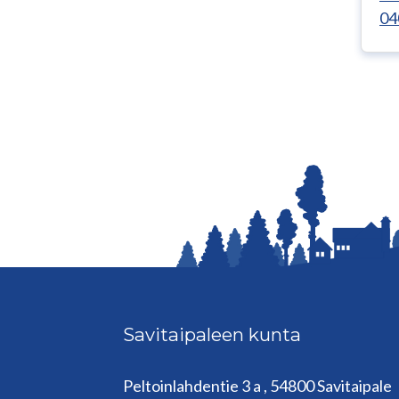
04
Savitaipaleen kunta
Peltoinlahdentie 3 a , 54800 Savitaipale