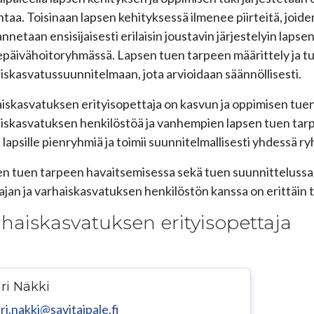
ntaa. Toisinaan lapsen kehityksessä ilmenee piirteitä, joid
annetaan ensisijaisesti erilaisin joustavin järjestelyin lapse
päivähoitoryhmässä. Lapsen tuen tarpeen määrittely ja tue
iskasvatussuunnitelmaan, jota arvioidaan säännöllisesti.
iskasvatuksen erityisopettaja on kasvun ja oppimisen tuen 
iskasvatuksen henkilöstöä ja vanhempien lapsen tuen tarpee
 lapsille pienryhmiä ja toimii suunnitelmallisesti yhdessä
n tuen tarpeen havaitsemisessa sekä tuen suunnittelussa 
ajan ja varhaiskasvatuksen henkilöstön kanssa on erittäin 
haiskasvatuksen erityisopettaja
ri Näkki
ri.nakki@savitaipale.fi