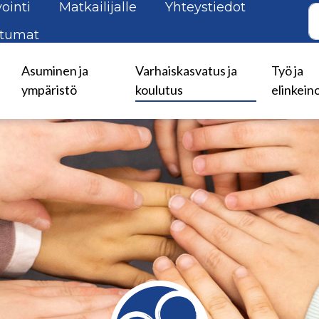
ointi
Matkailijalle
Yhteystiedot
tumat
Asuminen ja
Varhaiskasvatus ja
Työ ja
ympäristö
koulutus
elinkein