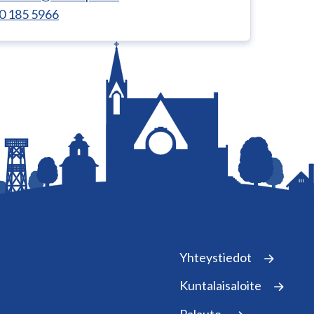
0 185 5966
Yhteystiedot
Kuntalaisaloite
Palaute