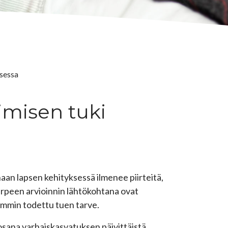
ksessa
imisen tuki
inaan lapsen kehityksessä ilmenee piirteitä,
arpeen arvioinnin lähtökohtana ovat
emmin todettu tuen tarve.
 osana varhaiskasvatuksen päivittäistä