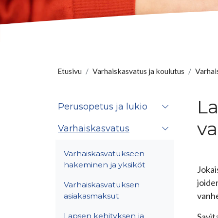
Etusivu
Varhaiskasvatus ja koulutus
Varhai
La
Perusopetus ja lukio
va
Varhaiskasvatus
Varhaiskasvatukseen
hakeminen ja yksiköt
Jokai
joide
Varhaiskasvatuksen
vanhe
asiakasmaksut
Lapsen kehityksen ja
Savit