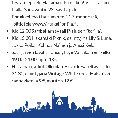
festariseppele Hakamäki Piknikkiin! Virtakallion
tilalla, Suitavantie 23, Savitaipale.
Ennakkoilmoittautuminen 11.7. mennessä,
lisätietoja www.virtakalliontila.fi.
Klo 12.00 Sambakarnevaali P-alueen ”torilla”.
Klo 15.30 Hakamäki Piknik, esiintyjinä Lily & Luna,
Jukka Poika, Kolmas Nainen ja Anssi Kela.
Säänjärven lavalla Tanssiyhtye Väliaikainen, kello
19.00-24.00 Liput 18€
Hakamäki jatkot Olkkolan Hovin kesäteltassa klo
21.30, esiintyjänä Vintage White rock. Hakamäki
rannekkeella 9 €, muuten 12 €.