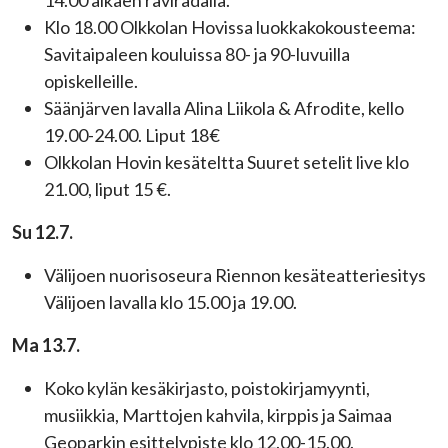
14.00 alkaen raviradalla.
Klo 18.00 Olkkolan Hovissa luokkakokousteema:
Savitaipaleen kouluissa 80- ja 90-luvuilla
opiskelleille.
Säänjärven lavalla Alina Liikola & Afrodite, kello
19.00-24.00. Liput 18€
Olkkolan Hovin kesäteltta Suuret setelit live klo
21.00, liput 15 €.
Su 12.7.
Välijoen nuorisoseura Riennon kesäteatteriesitys
Välijoen lavalla klo 15.00 ja 19.00.
Ma 13.7.
Koko kylän kesäkirjasto, poistokirjamyynti,
musiikkia, Marttojen kahvila, kirppis ja Saimaa
Geoparkin esittelypiste klo 12.00-15.00.