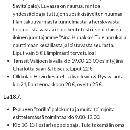
Savitaipale). Luvassa on naurua, rentoa
yhdessäoloa ja tuttujen suosikkisävelten huumaa.
Illan takuuvarmasta tunnelmasta ja herskyvästä
huumorista vastaa itseoikeutetusti itsepintaisen
iloinen juontajamme "Aina Hupakko" Tule porukalla
nauttimaan kesäillasta ja loistavasta seurasta.
Liput vain 5 € Lämpimästi tervetuloa!
Tanssit Välijoen lavalla klo 19.00-23.00 esiintyjänä
Charlotta Saari & Ibiscus. Liput 22 €.
Olkkolan Hovin kesäteltta live Irwin & Ryysyranta
klo 21, liput ennakkoon 20 €, ovelta 25 €.
La 18.7.
P-alueen ”torilla” palokunta ja muita toimijoita
esittelemässä toimintaa klo 9.00-12.00.
Klo 10-13 Festariseppelepaja. Tule tekemään oma