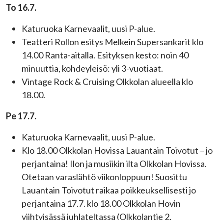
To 16.7.
Katuruoka Karnevaalit, uusi P-alue.
Teatteri Rollon esitys Melkein Supersankarit klo
14.00 Ranta-aitalla. Esityksen kesto: noin 40
minuuttia, kohdeyleisö: yli 3-vuotiaat.
Vintage Rock & Cruising Olkkolan alueella klo
18.00.
Pe 17.7.
Katuruoka Karnevaalit, uusi P-alue.
Klo 18.00 Olkkolan Hovissa
Lauantain Toivotut – jo
perjantaina! Ilon ja musiikin ilta Olkkolan Hovissa.
Otetaan varaslähtö viikonloppuun! Suosittu
Lauantain Toivotut raikaa poikkeuksellisesti jo
perjantaina 17.7. klo 18.00 Olkkolan Hovin
viihtyisässä juhlateltassa (Olkkolantie 2,