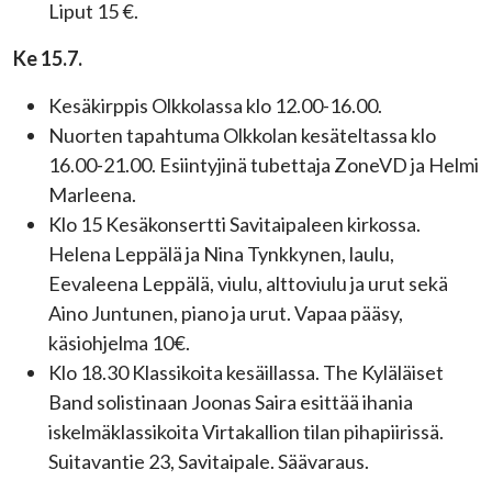
Liput 15 €.
Ke 15.7.
Kesäkirppis Olkkolassa klo 12.00-16.00.
Nuorten tapahtuma Olkkolan kesäteltassa klo
16.00-21.00. Esiintyjinä tubettaja ZoneVD ja Helmi
Marleena.
Klo 15
Kesäkonsertti Savitaipaleen kirkossa.
Helena Leppälä ja Nina Tynkkynen, laulu,
Eevaleena Leppälä, viulu, alttoviulu ja urut sekä
Aino Juntunen, piano ja urut. Vapaa pääsy,
käsiohjelma 10€.
Klo 18.30 Klassikoita kesäillassa. The Kyläläiset
Band solistinaan Joonas Saira esittää ihania
iskelmäklassikoita Virtakallion tilan pihapiirissä.
Suitavantie 23, Savitaipale. Säävaraus.