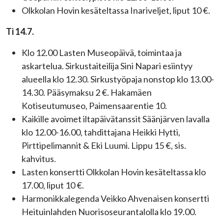
Olkkolan Hovin
kesäteltassa Inariveljet,
liput 10 €.
Ti 14.7.
Klo 12.00 Lasten Museopäivä, toimintaa ja
askartelua. Sirkustaiteilija Sini Napari esiintyy
alueella klo 12.30. Sirkustyöpaja nonstop klo 13.00-
14.30. Pääsymaksu 2 €. Hakamäen
Kotiseutumuseo, Paimensaarentie 10.
Kaikille avoimet iltapäivätanssit Säänjärven lavalla
klo 12.00-16.00, tahdittajana Heikki Hytti,
Pirttipelimannit & Eki Luumi. Lippu 15 €, sis.
kahvitus.
Lasten konsertti Olkkolan Hovin kesäteltassa klo
17.00, liput 10 €.
Harmonikkalegenda Veikko Ahvenaisen konsertti
Heituinlahden Nuorisoseurantalolla klo 19.00.