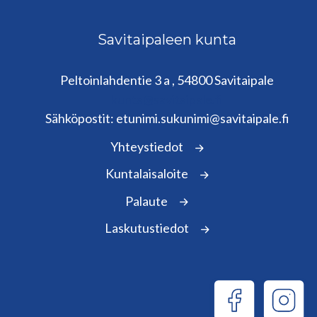
Savitaipaleen kunta
Peltoinlahdentie 3 a , 54800 Savitaipale
kunta@savitaipale.fi
Sähköpostit: etunimi.sukunimi@savitaipale.fi
Yhteystiedot
Kuntalaisaloite
Palaute
Laskutustiedot