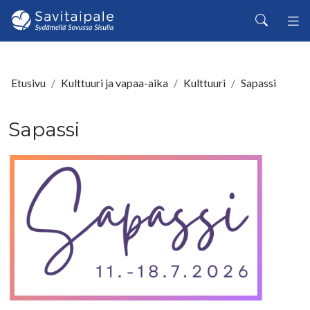
Siirry pääsisältöön
Haku
Etusivu
Kulttuuri ja vapaa-aika
Kulttuuri
Sapassi
Sapassi