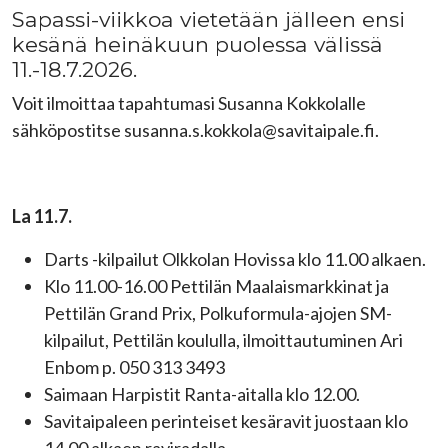
Sapassi-viikkoa vietetään jälleen ensi
kesänä heinäkuun puolessa välissä
11.-18.7.2026.
Voit ilmoittaa tapahtumasi Susanna Kokkolalle
sähköpostitse susanna.s.kokkola@savitaipale.fi.
La 11.7.
Darts -kilpailut Olkkolan Hovissa klo 11.00 alkaen
.
Klo 11.00-16.00 Pettilän Maalaismarkkinat ja
Pettilän Grand Prix, Polkuformula-ajojen SM-
kilpailut, Pettilän koululla, ilmoittautuminen Ari
Enbom p. 050 313 3493
Saimaan Harpistit Ranta-aitalla klo 12.00.
Savitaipaleen perinteiset kesäravit juostaan klo