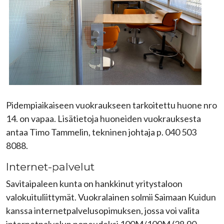
Pidempiaikaiseen vuokraukseen tarkoitettu huone nro
14. on vapaa. Lisätietoja huoneiden vuokrauksesta
antaa Timo Tammelin, tekninen johtaja p. 040 503
8088.
Internet-palvelut
Savitaipaleen kunta on hankkinut yritystaloon
valokuituliittymät. Vuokralainen solmii Saimaan Kuidun
kanssa internetpalvelusopimuksen, jossa voi valita