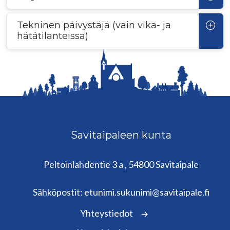
Tekninen päivystäjä (vain vika- ja
hätätilanteissa)
Savitaipaleen kunta
Peltoinlahdentie 3 a , 54800 Savitaipale
kunta@savitaipale.fi
Sähköpostit: etunimi.sukunimi@savitaipale.fi
Yhteystiedot