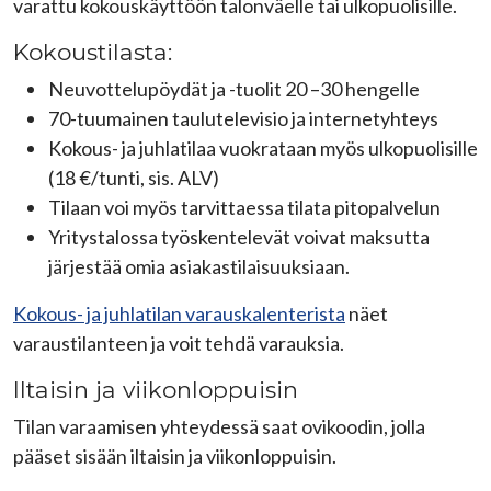
varattu kokouskäyttöön talonväelle tai ulkopuolisille.
Kokoustilasta:
Neuvottelupöydät ja -tuolit 20 –30 hengelle
70-tuumainen taulutelevisio ja internetyhteys
Kokous- ja juhlatilaa vuokrataan myös ulkopuolisille
(18 €/tunti, sis. ALV)
Tilaan voi myös tarvittaessa tilata pitopalvelun
Yritystalossa työskentelevät voivat maksutta
järjestää omia asiakastilaisuuksiaan.
Kokous- ja juhlatilan varauskalenterista
näet
varaustilanteen ja voit tehdä varauksia.
Iltaisin ja viikonloppuisin
Tilan varaamisen yhteydessä saat ovikoodin, jolla
pääset sisään iltaisin ja viikonloppuisin.