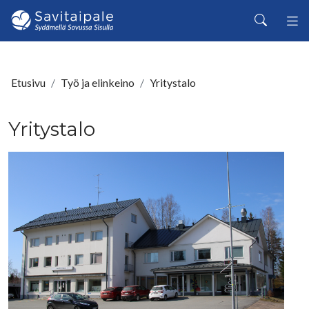
Siirry pääsisältöön
Haku
Etusivu
Työ ja elinkeino
Yritystalo
Yritystalo