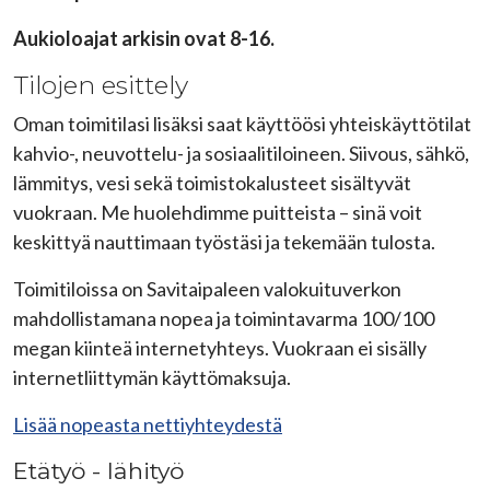
Aukioloajat arkisin ovat 8-16.
Tilojen esittely
Oman toimitilasi lisäksi saat käyttöösi yhteiskäyttötilat
kahvio-, neuvottelu- ja sosiaalitiloineen. Siivous, sähkö,
lämmitys, vesi sekä toimistokalusteet sisältyvät
vuokraan. Me huolehdimme puitteista – sinä voit
keskittyä nauttimaan työstäsi ja tekemään tulosta.
Toimitiloissa on Savitaipaleen valokuituverkon
mahdollistamana nopea ja toimintavarma 100/100
megan kiinteä internetyhteys. Vuokraan ei sisälly
internetliittymän käyttömaksuja.
Lisää nopeasta nettiyhteydestä
Etätyö - lähityö