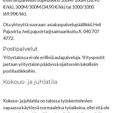
internetpalvelun nopeudeksi 100M/100M (28,90
€/kk), 300M/300M (34,90 €/kk) tai 1000/1000
(69,90€/kk).
Ota yhteyttä suoraan: asiakaspalvelupäällikkö Heli
Pajuvirta,
heli.pajuvirta@saimaankuitu.fi
, 040 707
4772.
Postipalvelut
Yritystalossa ei ole erillisiä aulapalveluja. Yrityspostit
jaetaan yritystalon päädyssä sijaitseviin lukollisiin
postilaatikkoihin.
Kokous- ja juhlatila
Kokous- ja juhlatila on talossa työskentelevien
vapaassa käytössä normaaleina työaikoina, ellei sitä ole