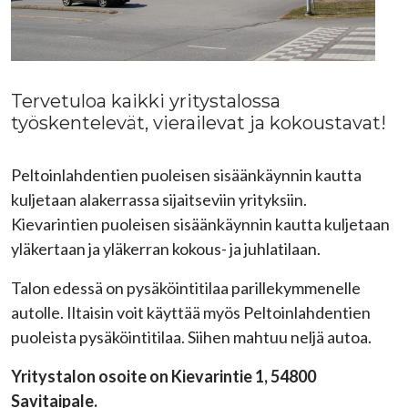
Tervetuloa kaikki yritystalossa
työskentelevät, vierailevat ja kokoustavat!
Peltoinlahdentien puoleisen sisäänkäynnin kautta
kuljetaan alakerrassa sijaitseviin yrityksiin.
Kievarintien puoleisen sisäänkäynnin kautta kuljetaan
yläkertaan ja yläkerran kokous- ja juhlatilaan.
Talon edessä on pysäköintitilaa parillekymmenelle
autolle. Iltaisin voit käyttää myös Peltoinlahdentien
puoleista pysäköintitilaa. Siihen mahtuu neljä autoa.
Yritystalon osoite on K
ievarintie 1, 54800
Savitaipale.