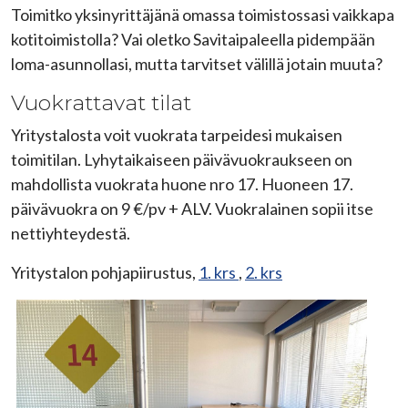
Toimitko yksinyrittäjänä omassa toimistossasi vaikkapa
kotitoimistolla? Vai oletko Savitaipaleella pidempään
loma-asunnollasi, mutta tarvitset välillä jotain muuta?
Vuokrattavat tilat
Yritystalosta voit vuokrata tarpeidesi mukaisen
toimitilan. Lyhytaikaiseen päivävuokraukseen on
mahdollista vuokrata huone nro 17. Huoneen 17.
päivävuokra on 9 €/pv + ALV. Vuokralainen sopii itse
nettiyhteydestä.
Yritystalon pohjapiirustus,
1. krs
,
2. krs