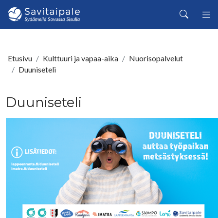
Siirry pääsisältöön
Haku
Etusivu
Kulttuuri ja vapaa-aika
Nuorisopalvelut
Duuniseteli
Duuniseteli