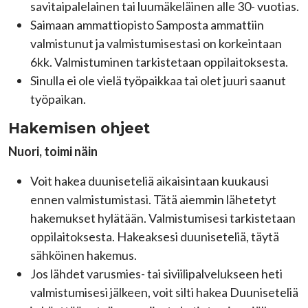
savitaipalelainen tai luumäkeläinen alle 30- vuotias.
Saimaan ammattiopisto Samposta ammattiin
valmistunut ja valmistumisestasi on korkeintaan
6kk. Valmistuminen tarkistetaan oppilaitoksesta.
Sinulla ei ole vielä työpaikkaa tai olet juuri saanut
työpaikan.
Hakemisen ohjeet
Nuori, toimi näin
Voit hakea duuniseteliä aikaisintaan kuukausi
ennen valmistumistasi. Tätä aiemmin lähetetyt
hakemukset hylätään. Valmistumisesi tarkistetaan
oppilaitoksesta. Hakeaksesi duuniseteliä, täytä
sähköinen hakemus.
Jos lähdet varusmies- tai siviilipalvelukseen heti
valmistumisesi jälkeen, voit silti hakea Duuniseteliä