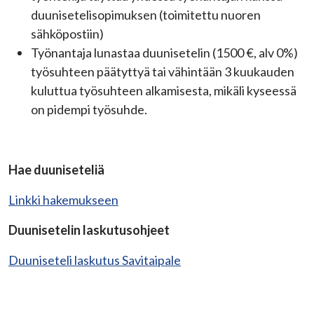
duunisetelisopimuksen (toimitettu nuoren
sähköpostiin)
Työnantaja lunastaa duunisetelin (1500 €, alv 0%)
työsuhteen päätyttyä tai vähintään 3 kuukauden
kuluttua työsuhteen alkamisesta, mikäli kyseessä
on pidempi työsuhde.
Hae duuniseteliä
Linkki hakemukseen
Duunisetelin laskutusohjeet
Duuniseteli laskutus Savitaipale