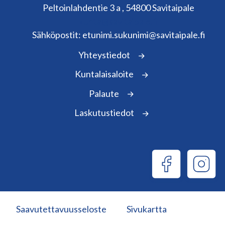
Peltoinlahdentie 3 a , 54800 Savitaipale
kunta@savitaipale.fi
Sähköpostit: etunimi.sukunimi@savitaipale.fi
Yhteystiedot
Kuntalaisaloite
Palaute
Laskutustiedot
Saavutettavuusseloste
Sivukartta