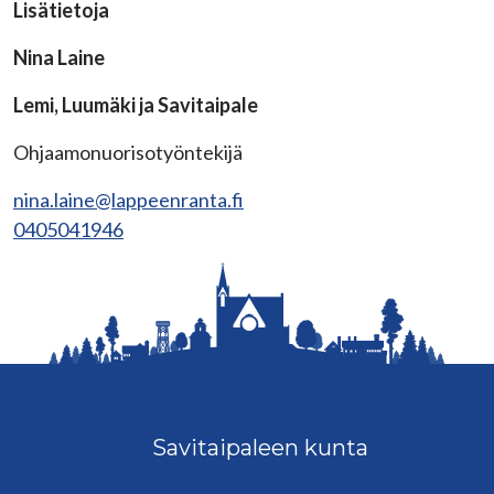
Lisätietoja
Nina Laine
Lemi, Luumäki ja Savitaipale
Ohjaamonuorisotyöntekijä
nina.laine@lappeenranta.fi
0405041946
Savitaipaleen kunta