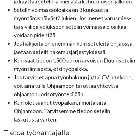
ja käyttää setelin armeijasta kotiutumisen jälkeen.
Setelin voimassaoloaika on 3 kuukautta
myöntämispäivästä lukien. Jos menet varusmies-
tai siviilipalvelukseen setelin voimassa oloaikaa
voidaan pidentää.
Jos hakijoita on enemmän kuin seteleitä on jaossa,
jaetaan setelit hakemusjärjestyksessä.
Kun saat tiedon 1500 euron arvoisen Duunisetelin
myöntämisestä, etsi työpaikka.
Jos tarvitset apua työnhakuun ja/tai CV:n tekoon,
voit aina tulla Ohjaamoon tai ottaa yhteyttä
ohjaamonuorisotyöntekijään.
Kun olet saanut työpaikan, ilmoita siitä
Ohjaamoon. Tarvitsemme tiedon setelin
laskutusta varten.
Tietoa työnantajalle