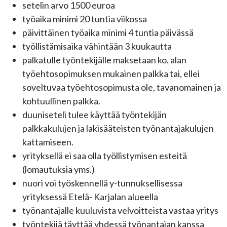
setelin arvo 1500 euroa
työaika minimi 20 tuntia viikossa
päivittäinen työaika minimi 4 tuntia päivässä
työllistämisaika vähintään 3 kuukautta
palkatulle työntekijälle maksetaan ko. alan
työehtosopimuksen mukainen palkka tai, ellei
soveltuvaa työehtosopimusta ole, tavanomainen ja
kohtuullinen palkka.
duuniseteli tulee käyttää työntekijän
palkkakulujen ja lakisääteisten työnantajakulujen
kattamiseen.
yrityksellä ei saa olla työllistymisen esteitä
(lomautuksia yms.)
nuori voi työskennellä y-tunnuksellisessa
yrityksessä Etelä- Karjalan alueella
työnantajalle kuuluvista velvoitteista vastaa yritys
työntekijä täyttää yhdessä työnantajan kanssa