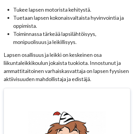
Tukee lapsen motorista kehitystä.
Tuetaan lapsen kokonaisvaltaista hyvinvointia ja
oppimista.
Toiminnassa tärkeää lapsilähtöisyys,
monipuolisuus ja leikillisyys.
Lapsen osallisuus ja leikki on keskeinen osa
liikuntaleikkikoulun jokaista tuokiota. Innostunut ja
ammattitaitoinen varhaiskasvattaja on lapsen fyysisen
aktiivisuuden mahdollistaja ja edistäjä.