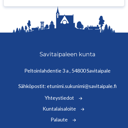
Savitaipaleen kunta
Peltoinlahdentie 3 a , 54800 Savitaipale
kunta@savitaipale.fi
Sähköpostit: etunimi.sukunimi@savitaipale.fi
Yhteystiedot
Kuntalaisaloite
Palaute