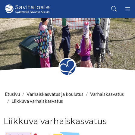
Siirry pääsisältöön
Haku
Etusivu
Varhaiskasvatus ja koulutus
Varhaiskasvatus
Liikkuva varhaiskasvatus
Liikkuva varhaiskasvatus