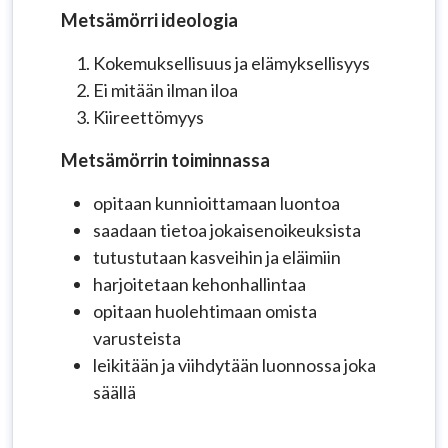
Metsämörri ideologia
Kokemuksellisuus ja elämyksellisyys
Ei mitään ilman iloa
Kiireettömyys
Metsämörrin toiminnassa
opitaan kunnioittamaan luontoa
saadaan tietoa jokaisenoikeuksista
tutustutaan kasveihin ja eläimiin
harjoitetaan kehonhallintaa
opitaan huolehtimaan omista
varusteista
leikitään ja viihdytään luonnossa joka
säällä