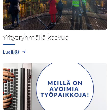
Yritysryhmällä kasvua
Lue lisää