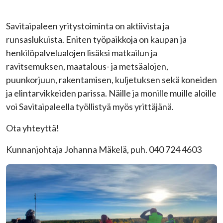
Savitaipaleen yritystoiminta on aktiivista ja
runsaslukuista. Eniten työpaikkoja on kaupan ja
henkilöpalvelualojen lisäksi matkailun ja
ravitsemuksen, maatalous- ja metsäalojen,
puunkorjuun, rakentamisen, kuljetuksen sekä koneiden
ja elintarvikkeiden parissa. Näille ja monille muille aloille
voi Savitaipaleella työllistyä myös yrittäjänä.
Ota yhteyttä!
Kunnanjohtaja Johanna Mäkelä, puh. 040 724 4603