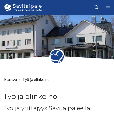
Siirry pääsisältöön
Haku
Etusivu
Työ ja elinkeino
Työ ja elinkeino
Työ ja yrittäjyys Savitaipaleella