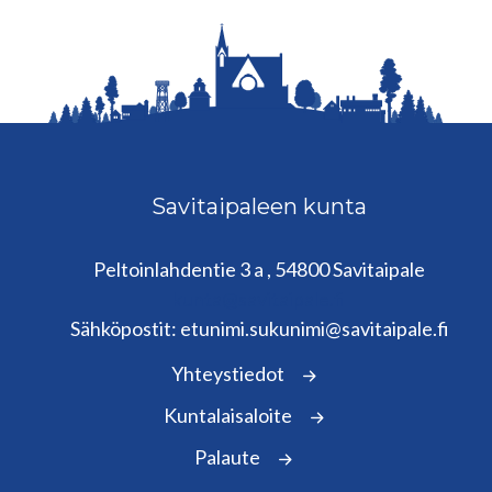
Savitaipaleen kunta
Peltoinlahdentie 3 a , 54800 Savitaipale
kunta@savitaipale.fi
Sähköpostit: etunimi.sukunimi@savitaipale.fi
Yhteystiedot
Kuntalaisaloite
Palaute