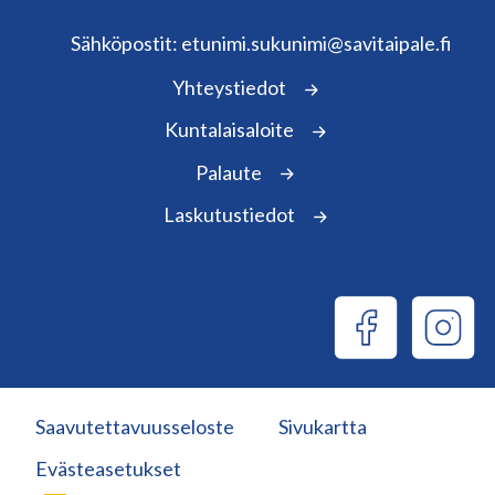
kunta@savitaipale.fi
Sähköpostit: etunimi.sukunimi@savitaipale.fi
Yhteystiedot
Kuntalaisaloite
Palaute
Laskutustiedot
Saavutettavuusseloste
Sivukartta
Evästeasetukset