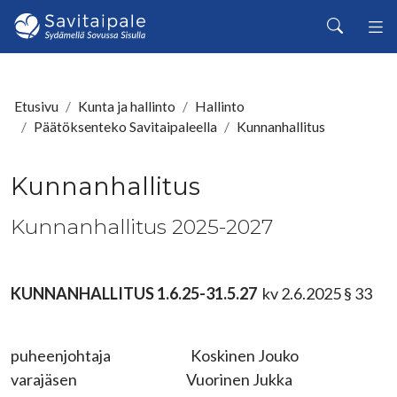
Siirry pääsisältöön
Haku
Etusivu
Kunta ja hallinto
Hallinto
Päätöksenteko Savitaipaleella
Kunnanhallitus
Kunnanhallitus
Kunnanhallitus 2025-2027
KUNNANHALLITUS 1.6.25-31.5.27
kv 2.6.2025 § 33
puheenjohtaja Koskinen Jouko
varajäsen Vuorinen Jukka