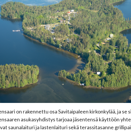
nsaari on rakennettu osa Savitaipaleen kirkonkylää, ja se si
nsaaren asukasyhdistys tarjoaa jäsentensä käyttöön yhte
vat saunalaituri ja lastenlaituri sekä terassitasanne grilli