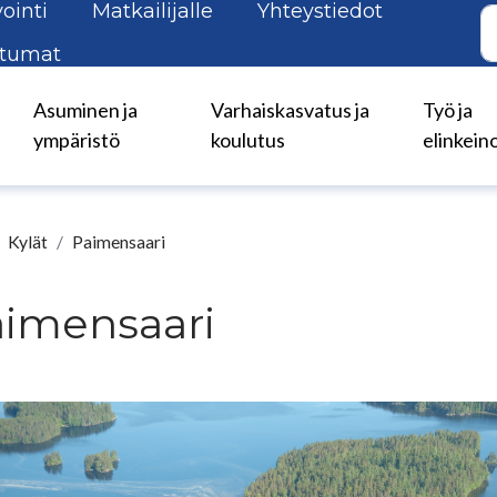
ointi
Matkailijalle
Yhteystiedot
tumat
Asuminen ja
Varhaiskasvatus ja
Työ ja
ympäristö
koulutus
elinkein
Kylät
Paimensaari
aimensaari