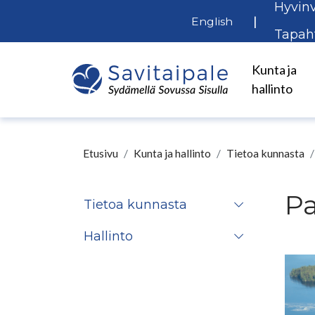
Hyvinv
Siirry pääsisältöön
|
English
Tapah
Kunta ja
hallinto
Etusivu
Kunta ja hallinto
Tietoa kunnasta
P
Tietoa kunnasta
Hallinto