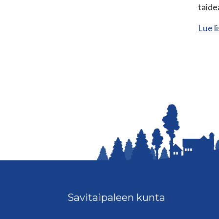
taide
Lue l
Savitaipaleen kunta