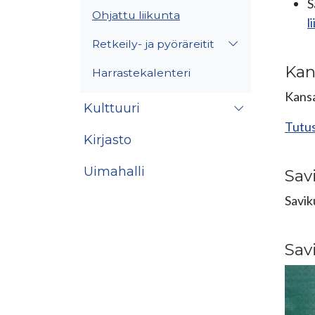
S
Ohjattu liikunta
l
Retkeily- ja pyöräreitit
Kan
Harrastekalenteri
Kansa
Kulttuuri
Tutus
Kirjasto
Uimahalli
Sav
Savik
Sav