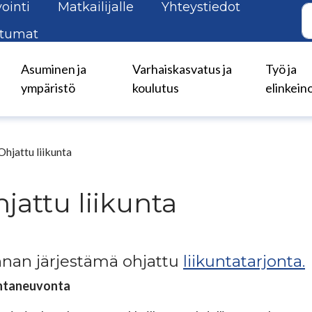
ointi
Matkailijalle
Yhteystiedot
tumat
Asuminen ja
Varhaiskasvatus ja
Työ ja
ympäristö
koulutus
elinkein
Ohjattu liikunta
jattu liikunta
nan järjestämä ohjattu
liikuntatarjonta.
untaneuvonta