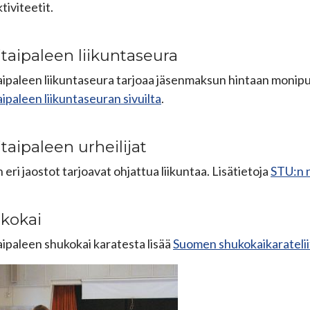
ktiviteetit.
itaipaleen liikuntaseura
aipaleen liikuntaseura tarjoaa jäsenmaksun hintaan monipuo
aipaleen liikuntaseuran sivuilta
.
taipaleen urheilijat
 eri jaostot tarjoavat ohjattua liikuntaa. Lisätietoja
STU:n n
kokai
aipaleen shukokai karatesta lisää
Suomen shukokai
karatelii