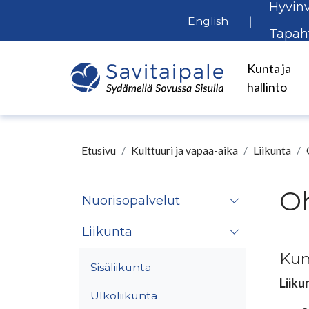
Hyvinv
Siirry pääsisältöön
|
English
Tapah
Kunta ja
hallinto
Etusivu
Kulttuuri ja vapaa-aika
Liikunta
Oh
Nuorisopalvelut
Liikunta
Kun
Sisäliikunta
Liik
Ulkoliikunta