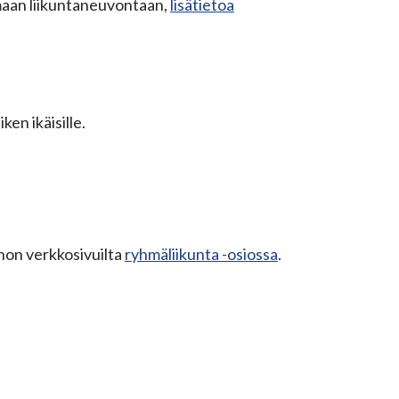
maan liikuntaneuvontaan,
lisätietoa
ken ikäisille.
non verkkosivuilta
ryhmäliikunta -osiossa
.