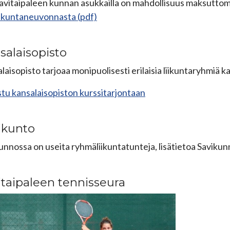
avitaipaleen kunnan asukkailla on mahdollisuus maksutto
iikuntaneuvonnasta (pdf)
salaisopisto
laisopisto tarjoaa monipuolisesti erilaisia liikuntaryhmiä kai
tu kansalaisopiston kurssitarjontaan
ikunto
unnossa on useita ryhmäliikuntatunteja, lisätietoa Savikun
itaipaleen tennisseura