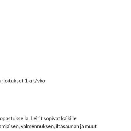
rjoitukset 1 krt/vko
astuksella. Leirit sopivat kaikille
 aamiaisen, valmennuksen, iltasaunan ja muut