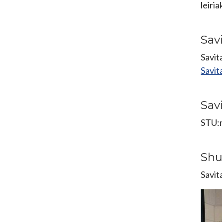
leiria
Sav
Savit
Savit
Savi
STU:n
Shu
Savit