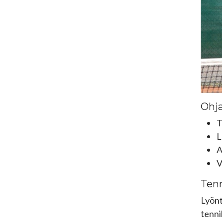
Ohja
T
L
A
V
Tenn
Lyönt
tenni