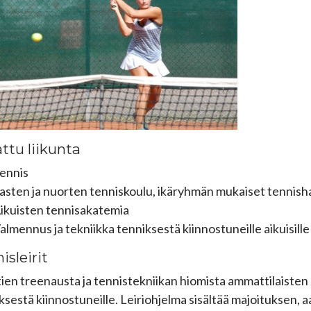
ttu liikunta
ennis
asten ja nuorten tenniskoulu, ikäryhmän mukaiset tennisha
ikuisten tennisakatemia
almennus ja tekniikka tenniksestä kiinnostuneille aikuisille
isleirit
ien treenausta ja tennistekniikan hiomista ammattilaisten op
ksestä kiinnostuneille. Leiriohjelma sisältää majoituksen,