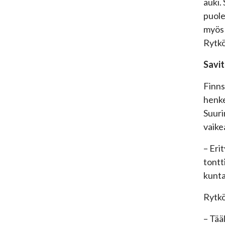
auki.
puole
myös 
Rytk
Savit
Finns
henke
Suuri
vaike
– Eri
tontt
kunta
Rytkö
– Tää