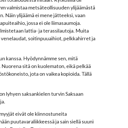
stamm valmistaa metsäteollisuuden ylijäämästä
iin. Näin ylijäämä ei mene jätteeksi, vaan
uiteaihio, jossa ei ole liimasaumoja.
istetaan lattia- ja terassilautoja. Muita
enelaudat, soitinpuuaihiot, pelkkahirret ja
elun kanssa. Hyödynnämme sen, mitä
a. Nuorena sitä on kuolematon, eikä pelkää
stökoneisto, jota on vaikea kopioida. Tällä
kion lyhyen saksankielen turvin Saksaan
ja.
 myyjät eivät ole kiinnostuneita
än puutavaraliikkeessä ja sain siellä suuni