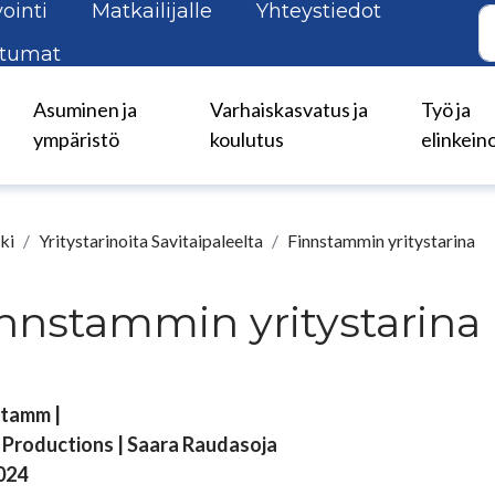
ointi
Matkailijalle
Yhteystiedot
tumat
Asuminen ja
Varhaiskasvatus ja
Työ ja
ympäristö
koulutus
elinkein
ki
Yritystarinoita Savitaipaleelta
Finnstammin yritystarina
nnstammin yritystarina
stamm |
 Productions | Saara Raudasoja
024