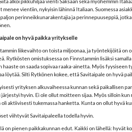
 Siitä alkoi pikkuhiljaa vienti Saksaan sekä myöhemmin Ital
t menee vientiin, nykyisin lähinnä Italiaan. Suomessa asia
paljon perinneikkunarakentajia ja perinnepuuseppiä, jotka 
önen.
aipale on hyvä paikka yritykselle
tammin liikevaihto on toista miljoonaa, ja työntekijöitä on o
ä. Rytkösten omistuksessa on Finnstammin lisäksi samalla 
n haaste on saada sopivaa raaka-ainetta. Myös fyysiseen 
aa löytää. Silti Rytkönen kokee, että Savitaipale on hyvä pai
tyisesti yrityksen alkuvaiheessa kunnan sekä paikallisen pank
i järjestyi hyvin. Ei ole ollut moitteen sijaa. Myös silloin 
 oli aktiivisesti tukemassa hanketta. Kunta on ollut hyvä 
set viihtyvät Savitaipaleella todella hyvin.
llä on pienen paikkakunnan edut. Kaikki on lähellä: hyvät ko