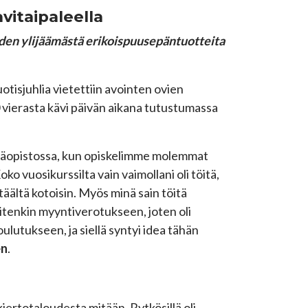
vitaipaleella
den ylijäämästä erikoispuusepäntuotteita
tisjuhlia vietettiin avointen ovien
 vierasta kävi päivän aikana tutustumassa
tsäopistossa, kun opiskelimme molemmat
o vuosikurssilta vain vaimollani oli töitä,
äältä kotoisin. Myös minä sain töitä
itenkin myyntiverotukseen, joten oli
lutukseen, ja siellä syntyi idea tähän
en
.
ertotaloudesta mitään. Rytkösillä oli