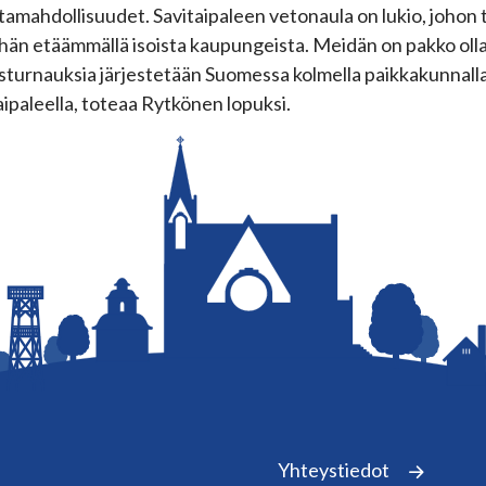
ntamahdollisuudet. Savitaipaleen vetonaula on lukio, johon 
hän etäämmällä isoista kaupungeista. Meidän on pakko olla ak
sturnauksia järjestetään Suomessa kolmella paikkakunnalla:
aipaleella, toteaa Rytkönen lopuksi.
Yhteystiedot