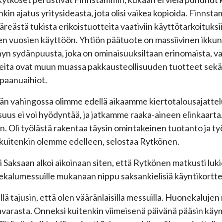
nkin ajatus yritysideasta, jota olisi vaikea kopioida. Finn
lijäreästä tukista erikoistuotteita vaativiin käyttötarkoituks
en vuosien käyttöön. Yhtiön päätuote on massiivinen ikkunap
n sydänpuusta, joka on ominaisuuksiltaan erinomaista, valm
eita ovat muun muassa pakkausteollisuuden tuotteet sekä v
paanuaihiot.
än vahingossa olimme edellä aikaamme kiertotalousajatt
isuus ei voi hyödyntää, ja jatkamme raaka-aineen elinkaart
n. Oli työlästä rakentaa täysin omintakeinen tuotanto ja työ
ä kuitenkin olemme edelleen, selostaa Rytkönen.
i Saksaan alkoi aikoinaan siten, että Rytkönen matkusti lu
kalumessuille mukanaan nippu saksankielisiä käyntikortte
illä tajusin, että olen vääränlaisilla messuilla. Huonekalujen
varasta. Onneksi kuitenkin viimeisenä päivänä pääsin käymä