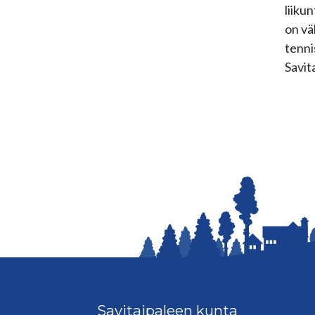
liiku
on vä
tenni
Savit
Savitaipaleen kunta