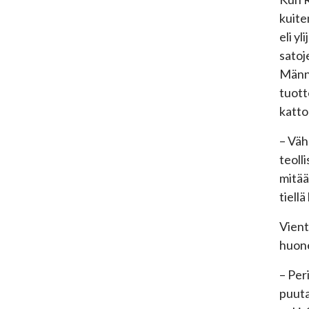
kuite
eli y
satoj
Männy
tuott
katto
– Väh
teoll
mitää
tiell
Vient
huone
– Per
puuta