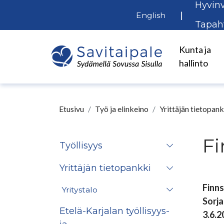
Hyvinv
Siirry pääsisältöön
|
English
Tapah
Kunta ja
hallinto
Etusivu
Työ ja elinkeino
Yrittäjän tietopank
Fi
Työllisyys
Yrittäjän tietopankki
Finn
Yritystalo
Sorja
Etelä-Karjalan työllisyys-
3.6.2