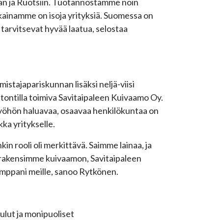
iaan ja Ruotsiin. Tuotannostamme noin
kkainamme on isoja yrityksiä. Suomessa on
tarvitsevat hyvää laatua, selostaa
mistajapariskunnan lisäksi neljä-viisi
tontilla toimiva Savitaipaleen Kuivaamo Oy.
työhön haluavaa, osaavaa henkilökuntaa on
kka yritykselle.
in rooli oli merkittävä. Saimme lainaa, ja
kun rakensimme kuivaamon, Savitaipaleen
kumppani meille, sanoo Rytkönen.
ulut ja monipuoliset