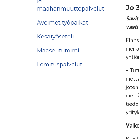
ja
Jo 
maahanmuuttopalvelut
Savit
Avoimet työpaikat
vaati
Kesätyöseteli
Finns
merke
Maaseututoimi
yhtiö
Lomituspalvelut
­– Tu
metsä
joten
metsä
tiedo
yrity
Vaike
Kun R