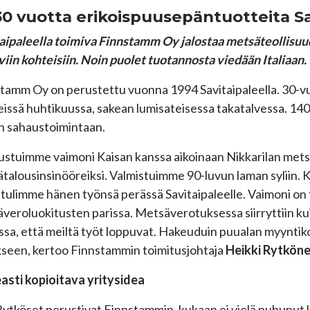
30 vuotta
erikoispuusepäntuotteita Sa
aipaleella toimiva Finnstamm Oy jalostaa metsäteollisuu
viin kohteisiin. Noin puolet tuotannosta viedään Italiaan.
tamm Oy on perustettu vuonna 1994 Savitaipaleella. 30-vuo
issä huhtikuussa, sakean lumisateisessa takatalvessa. 140
n sahaustoimintaan.
tustuimme vaimoni Kaisan kanssa aikoinaan Nikkarilan me
talousinsinööreiksi. Valmistuimme 90-luvun laman syliin. Kok
 tulimme hänen työnsä perässä Savitaipaleelle. Vaimoni on t
veroluokitusten parissa. Metsäverotuksessa siirryttiin ku
ssa, että meiltä työt loppuvat. Hakeuduin puualan myyntikou
kseen, kertoo Finnstammin toimitusjohtaja
Heikki Rytkön
asti kopioitava yritysidea
ytköset perustivat Finnstammin, kukaan ei vielä puhunut ki