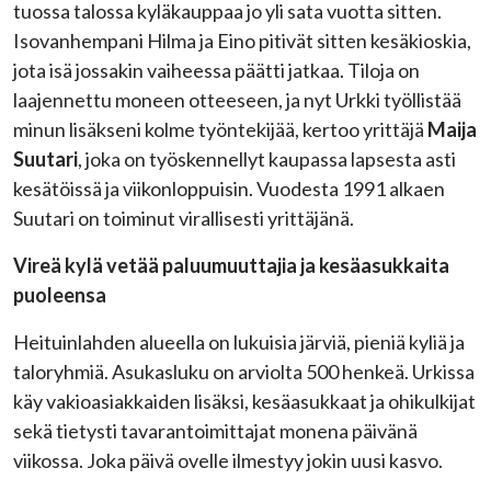
tuossa talossa kyläkauppaa jo yli sata vuotta sitten.
Isovanhempani Hilma ja Eino pitivät sitten kesäkioskia,
jota isä jossakin vaiheessa päätti jatkaa. Tiloja on
laajennettu moneen otteeseen, ja nyt Urkki työllistää
minun lisäkseni kolme työntekijää, kertoo yrittäjä
Maija
Suutari
, joka on työskennellyt kaupassa lapsesta asti
kesätöissä ja viikonloppuisin. Vuodesta 1991 alkaen
Suutari on toiminut virallisesti yrittäjänä.
Vireä kylä vetää paluumuuttajia ja kesäasukkaita
puoleensa
Heituinlahden alueella on lukuisia järviä, pieniä kyliä ja
taloryhmiä. Asukasluku on arviolta 500 henkeä. Urkissa
käy vakioasiakkaiden lisäksi, kesäasukkaat ja ohikulkijat
sekä tietysti tavarantoimittajat monena päivänä
viikossa. Joka päivä ovelle ilmestyy jokin uusi kasvo.