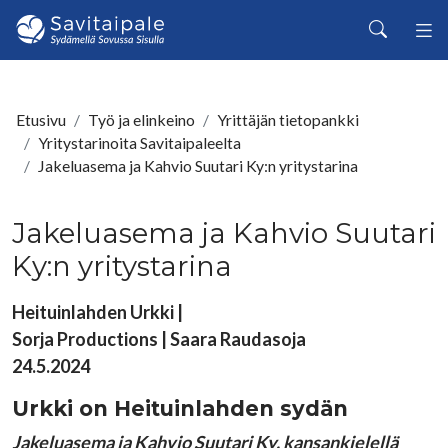
Siirry pääsisältöön
Haku
Etusivu
Työ ja elinkeino
Yrittäjän tietopankki
Yritystarinoita Savitaipaleelta
Jakeluasema ja Kahvio Suutari Ky:n yritystarina
Jakeluasema ja Kahvio Suutari
Ky:n yritystarina
Heituinlahden Urkki |
Sorja Productions | Saara Raudasoja
24.5.2024
Urkki on Heituinlahden sydän
Jakeluasema ja Kahvio Suutari Ky, kansankielellä