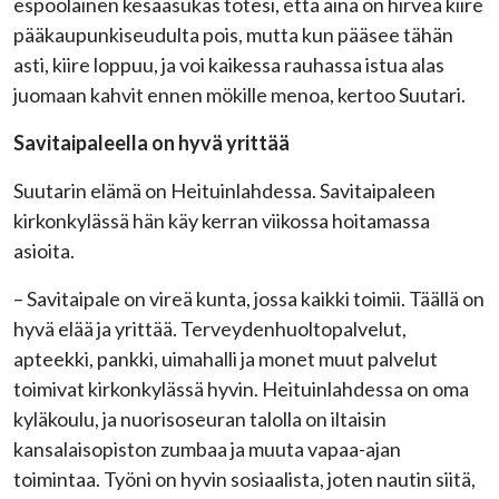
espoolainen kesäasukas totesi, että aina on hirveä kiire
pääkaupunkiseudulta pois, mutta kun pääsee tähän
asti, kiire loppuu, ja voi kaikessa rauhassa istua alas
juomaan kahvit ennen mökille menoa, kertoo Suutari.
Savitaipaleella on hyvä yrittää
Suutarin elämä on Heituinlahdessa. Savitaipaleen
kirkonkylässä hän käy kerran viikossa hoitamassa
asioita.
– Savitaipale on vireä kunta, jossa kaikki toimii. Täällä on
hyvä elää ja yrittää. Terveydenhuoltopalvelut,
apteekki, pankki, uimahalli ja monet muut palvelut
toimivat kirkonkylässä hyvin. Heituinlahdessa on oma
kyläkoulu, ja nuorisoseuran talolla on iltaisin
kansalaisopiston zumbaa ja muuta vapaa-ajan
toimintaa. Työni on hyvin sosiaalista, joten nautin siitä,