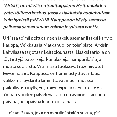
“Urkki”, on eläväisen Savitaipaleen Heituinlahden
yhteisöllinen keskus, jossa asiakkaista huolehditaan
kuin hyvistä ystävistä. Kauppaa on käyty samassa
paikassa saman suvun voimin jo yli sata vuotta.
Urkissa toimii polttoaineen jakeluaseman lisäksi kahvio,
kauppa, Veikkaus ja Matkahuollon toimipiste. Arkisin
kahvilassa tarjotaan keittolounasta. Lisäksi tarjolla on
täytettyjä patonkeja, kanakoreja, hampurilaisia ja
muuta suolaista. Vitriinissä tuoksuvat itse leivotut
leivonnaiset. Kaupassa on hämmästyttävän laaja
valikoima. Sydäntä lämmittävät muun muassa
paikallisten myllyjen ja pienleipomoiden tuotteet.
Ympäri vuoden palveleva Urkki on avoinna kaikkina
päivinä joulupäivää lukuun ottamatta.
– Loisan Paavo, joka on minulle jotakin sukua, piti