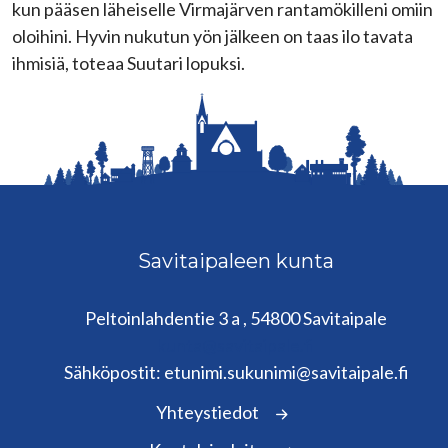
kun pääsen läheiselle Virmajärven rantamökilleni omiin
oloihini. Hyvin nukutun yön jälkeen on taas ilo tavata
ihmisiä, toteaa Suutari lopuksi.
Savitaipaleen kunta
Peltoinlahdentie 3 a , 54800 Savitaipale
kunta@savitaipale.fi
Sähköpostit: etunimi.sukunimi@savitaipale.fi
Yhteystiedot