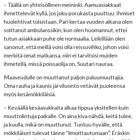
– Täällä on yhteisöllinen meininki. Aamuasiakkaat
ihmettelevät kyllä, jos joku porukasta puuttuu. Ihmiset
huolehtivat toisistaan. Pari kertaa vuoden aikana olen
soittanut ambulanssikin, kun olen huomannut, ettei
tutun asiakkaan puhe ole normaalia. Leikillään olen
sanonut, että meillä voisi olla reissuvihko, johon voisi
merkitä omat matkansa, niin ei tarvitsisi muiden
ihmetellä, missä poissaolija on, Suutari nauraa.
Maaseudulle on muuttanut paljon paluumuuttajia.
Oma rauha ja kaunis järviluonto vetävät puoleensa
myös kesämökkiläisiä.
– Keväällä kesäasukkaita alkaa tippua yksitellen kuin
muuttolintuja paikalle. On aina kiva nähdä, keitä tulee,
ja kuulla, mikä on muuttunut. Tuntuu hyvälle, että
mökkiläiset tulevat tänne “ilmoittautumaan”. Eräskin