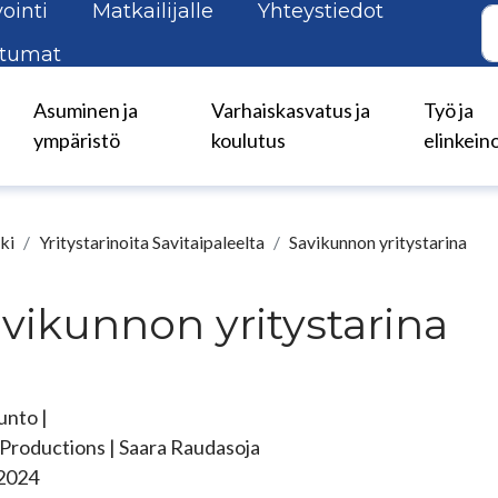
ointi
Matkailijalle
Yhteystiedot
tumat
Asuminen ja
Varhaiskasvatus ja
Työ ja
ympäristö
koulutus
elinkein
ki
Yritystarinoita Savitaipaleelta
Savikunnon yritystarina
vikunnon yritystarina
unto |
 Productions | Saara Raudasoja
.2024