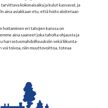
tarvittava kokonaisaika ja kulut kasvavat, ja
On aina asiakkaan etu, että hoito aloitetaan
en hoitaminen eri tahojen kanssa on
lemme aina saaneet joka taholta ohjausta ja
u harrastusmahdollisuuksiin sekä liikunta-
in voi toivoa, niin muuttovoittoa, toteaa