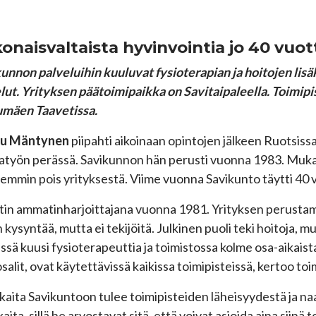
onaisvaltaista hyvinvointia jo 40 vuot
unnon palveluihin kuuluvat fysioterapian ja hoitojen l
lut. Yrityksen päätoimipaikka on Savitaipaleella. Toimipi
umäen Taavetissa.
u Mäntynen
piipahti aikoinaan opintojen jälkeen Ruotsissa 
atyön perässä. Savikunnon hän perusti vuonna 1983. Mukana
mmin pois yrityksestä. Viime vuonna Savikunto täytti 40 
itin ammatinharjoittajana vuonna 1981. Yrityksen perustamin
 kysyntää, mutta ei tekijöitä. Julkinen puoli teki hoitoja, mut
issä kuusi fysioterapeuttia ja toimistossa kolme osa-aikais
salit, ovat käytettävissä kaikissa toimipisteissä, kertoo t
kaita Savikuntoon tulee toimipisteiden läheisyydestä ja 
aita, sillä he arvostavat sitä, että voivat asioida aina siinä 