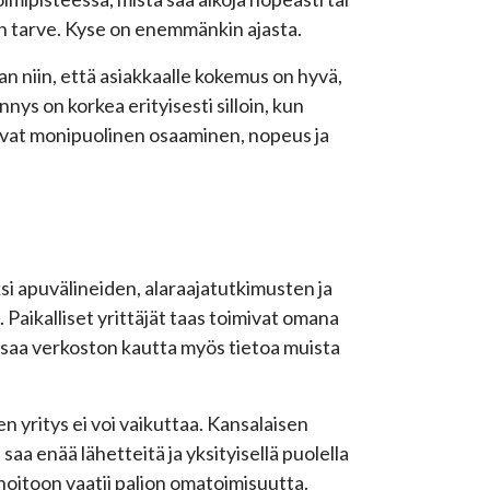
on tarve. Kyse on enemmänkin ajasta.
n niin, että asiakkaalle kokemus on hyvä,
nys on korkea erityisesti silloin, kun
vat monipuolinen osaaminen, nopeus ja
si apuvälineiden, alaraajatutkimusten ja
. Paikalliset yrittäjät taas toimivat omana
 saa verkoston kautta myös tietoa muista
n yritys ei voi vaikuttaa. Kansalaisen
saa enää lähetteitä ja yksityisellä puolella
hoitoon vaatii paljon omatoimisuutta.