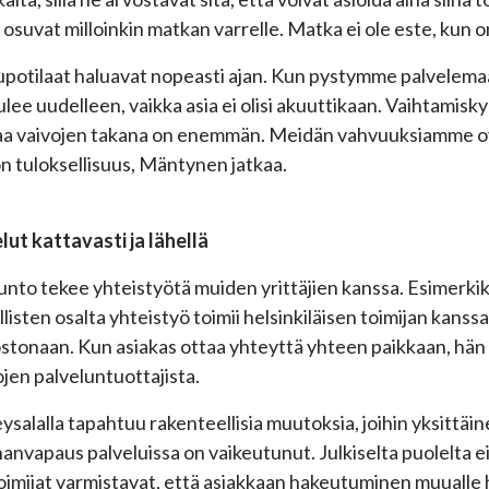
 osuvat milloinkin matkan varrelle. Matka ei ole este, kun 
upotilaat haluavat nopeasti ajan. Kun pystymme palvelemaa
ulee uudelleen, vaikka asia ei olisi akuuttikaan. Vaihtamiskyn
aa vaivojen takana on enemmän. Meidän vahvuuksiamme o
n tuloksellisuus, Mäntynen jatkaa.
lut kattavasti ja lähellä
unto tekee yhteistyötä muiden yrittäjien kanssa. Esimerkik
llisten osalta yhteistyö toimii helsinkiläisen toimijan kanssa
stonaan. Kun asiakas ottaa yhteyttä yhteen paikkaan, hän
lojen palveluntuottajista.
ysalalla tapahtuu rakenteellisia muutoksia, joihin yksittäine
nanvapaus palveluissa on vaikeutunut. Julkiselta puolelta ei 
toimijat varmistavat, että asiakkaan hakeutuminen muualle 