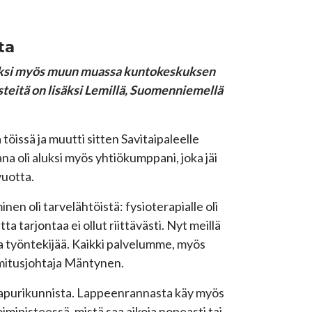
ta
isäksi myös muun muassa kuntokeskuksen
steitä on lisäksi Lemillä, Suomenniemellä
töissä ja muutti sitten Savitaipaleelle
 oli aluksi myös yhtiökumppani, joka jäi
vuotta.
en oli tarvelähtöistä: fysioterapialle oli
ta tarjontaa ei ollut riittävästi. Nyt meillä
ta työntekijää. Kaikki palvelumme, myös
oimitusjohtaja Mäntynen.
naapurikunnista. Lappeenrannasta käy myös
toimipisteessä, mistä saa aikoja nopeasti tai