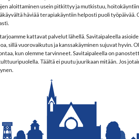
jen aloittaminen usein pitkittyy ja mutkistuu, hoitokäyntiin 
äkäyvältä häviää terapiakäyntiin helposti puoli työpäivää. 
sti.
tarjoamme kattavat palvelut lähellä. Savitaipaleella asioid
oa, sillä vuorovaikutus ja kanssakäyminen sujuvat hyvin. O
ntaa, kun olemme tarvinneet. Savitaipaleella on panostett
kulttuuripuolella. Täältä ei puutu juurikaan mitään. Jos jota
ynen.