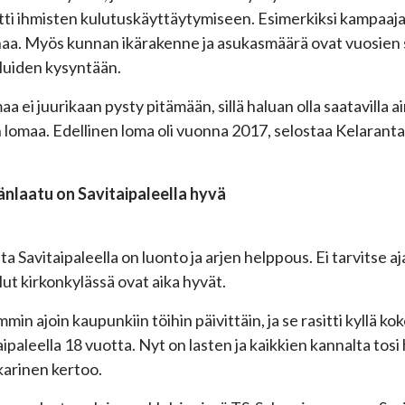
tti ihmisten kulutuskäyttäytymiseen. Esimerkiksi kampaaj
aa. Myös kunnan ikärakenne ja asukasmäärä ovat vuosien 
luiden kysyntään.
aa ei juurikaan pysty pitämään, sillä haluan olla saatavilla 
n lomaa. Edellinen loma oli vuonna 2017, selostaa Kelaranta
nlaatu on Savitaipaleella hyvä
ta Savitaipaleella on luonto ja arjen helppous. Ei tarvitse aj
lut kirkonkylässä ovat aika hyvät.
mmin ajoin kaupunkiin töihin päivittäin, ja se rasitti kyllä
aipaleella 18 vuotta. Nyt on lasten ja kaikkien kannalta tosi h
arinen kertoo.