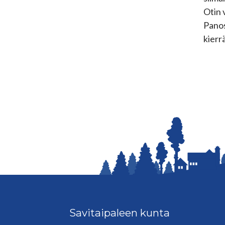
Otin 
Panos
kierr
Savitaipaleen kunta