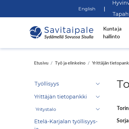
Hyvinv
Siirry pääsisältöön
|
English
Tapah
Kunta ja
hallinto
Etusivu
Työ ja elinkeino
Yrittäjän tietopank
To
Työllisyys
Yrittäjän tietopankki
Torin
Yritystalo
Sorja
Etelä-Karjalan työllisyys-