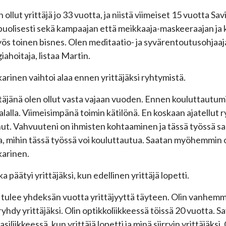
n ollut yrittäjä jo 33 vuotta, ja niistä viimeiset 15 vuotta Sa
uolisesti sekä kampaajan että meikkaaja-maskeeraajan ja k
ös toinen bisnes. Olen meditaatio- ja syvärentoutusohjaaj
iahoitaja, listaa Martin.
arinen vaihtoi alaa ennen yrittäjäksi ryhtymistä.
ttäjänä olen ollut vasta vajaan vuoden. Ennen kouluttautum
alalla. Viimeisimpänä toimin kätilönä. En koskaan ajatellut 
ut. Vahvuuteni on ihmisten kohtaaminen ja tässä työssä saan 
a, mihin tässä työssä voi kouluttautua. Saatan myöhemmin
arinen.
a päätyi yrittäjäksi, kun edellinen yrittäjä lopetti.
 tulee yhdeksän vuotta yrittäjyyttä täyteen. Olin vanhemmis
 ryhdy yrittäjäksi. Olin optikkoliikkeessä töissä 20 vuotta. 
asiliikkeessä, kun yrittäjä lopetti ja minä siirryin yrittäjäks