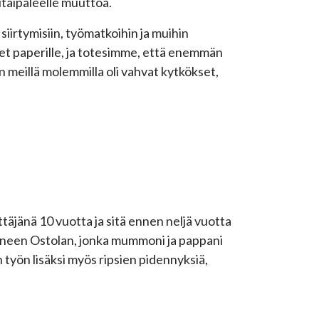
itaipaleelle muuttoa.
siirtymisiin, työmatkoihin ja muihin
et paperille, ja totesimme, että enemmän
on meillä molemmilla oli vahvat kytkökset,
ittäjänä 10 vuotta ja sitä ennen neljä vuotta
jainneen Ostolan, jonka mummoni ja pappani
 työn lisäksi myös ripsien pidennyksiä,