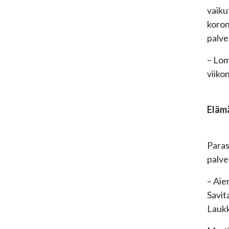
vaiku
koron
palve
– Lom
viiko
Elämä
Paras
palve
– Aie
Savit
Laukk