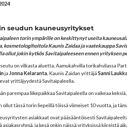
.2024
in seudun kauneusyritykset
aipaleen torin ympärille on keskittynyt useita kauneusa
a, kosmetologihoitola Kaunis Zaidaa ja vaatekauppa Savis S
lla ollut jokin kytkös Savitaipaleeseen ennen yrityksen p
 seutu on vilkasta aluetta. Aamukahvilla torikahvilassa Par
in
ja
Jonna Kelaranta
, Kaunis Zaidan yrittäjä
Sanni Laukk
levat yrittäjyydestä Savitaipaleella.
än parempaa liikepaikkaa Savitaipaleella on vaikeaa keksiä,
n ollut tässä torin liepeillä töissä viimeiset 10 vuotta, ja t
usyritysten asiakkaat ovat pääsääntöisesti Savitaipaleel
ä asiakasryhmä, ja kesä onkin näissä yrityksissä kiireistä ai