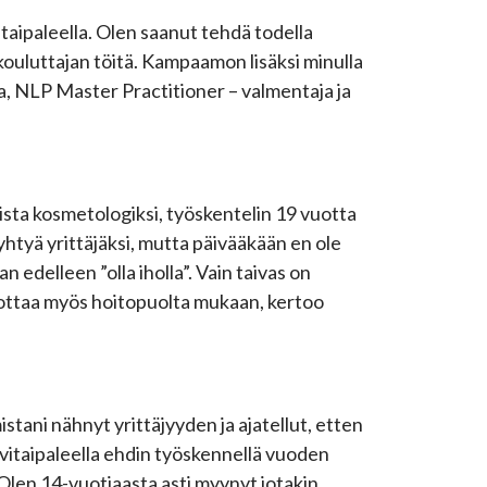
vitaipaleella. Olen saanut tehdä todella
ouluttajan töitä. Kampaamon lisäksi minulla
a, NLP Master Practitioner – valmentaja ja
ista kosmetologiksi, työskentelin 19 vuotta
ryhtyä yrittäjäksi, mutta päivääkään en ole
edelleen ”olla iholla”. Vain taivas on
 ottaa myös hoitopuolta mukaan, kertoo
tani nähnyt yrittäjyyden ja ajatellut, etten
Savitaipaleella ehdin työskennellä vuoden
i. Olen 14-vuotiaasta asti myynyt jotakin.