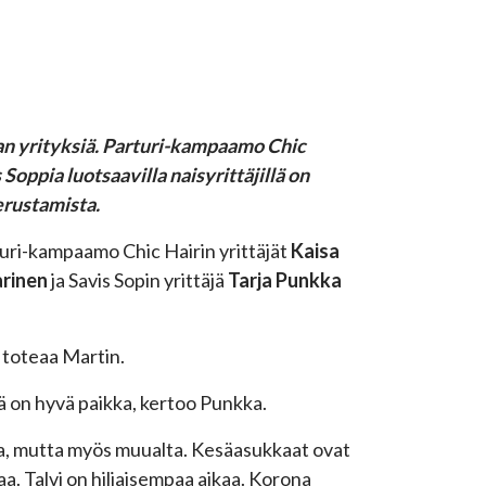
lan yrityksiä. Parturi-kampaamo Chic
oppia luotsaavilla naisyrittäjillä on
erustamista.
turi-kampaamo Chic Hairin yrittäjät
Kaisa
arinen
ja Savis Sopin yrittäjä
Tarja Punkka
 toteaa Martin.
ämä on hyvä paikka, kertoo Punkka.
ta, mutta myös muualta. Kesäasukkaat ovat
kaa. Talvi on hiljaisempaa aikaa. Korona