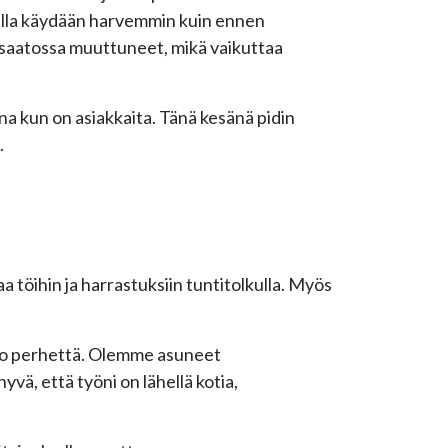
alla käydään harvemmin kuin ennen
saatossa muuttuneet, mikä vaikuttaa
aina kun on asiakkaita. Tänä kesänä pidin
.
aa töihin ja harrastuksiin tuntitolkulla. Myös
 koko perhettä. Olemme asuneet
yvä, että työni on lähellä kotia,