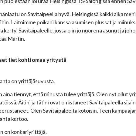
n puolestaan loi uraa Helsingissä TS-Salongissa ennen Sav
mänlaatu on Savitaipeella hyvä. Helsingissä kaikki aika meni 
hin. Laitoimme poikani kanssa asumisen plussat ja miinuks
ia kertyi Savitaipaleelle, jossa olin jo nuorena asunut ja joh
taa Martin.
iset tiet kohti omaa yritystä
anta on yrittäjäsuvusta.
n aina tiennyt, että minusta tulee yrittäjä. Olen nyt ollut yr
atöissä. Äitini ja tätini ovat omistaneet Savitaipaleella si
perustaneet. Olen Savitaipaleelta kotoisin. Teen kampaajan
anta kertoo.
n on konkariyrittäjä.