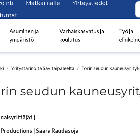
ointi
Matkailijalle
Yhteystiedot
tumat
Asuminen ja
Varhaiskasvatus ja
Työ ja
ympäristö
koulutus
elinkein
ki
Yritystarinoita Savitaipaleelta
Torin seudun kauneusyrityk
rin seudun kauneusyrit
 naisyrittäjät |
 Productions | Saara Raudasoja