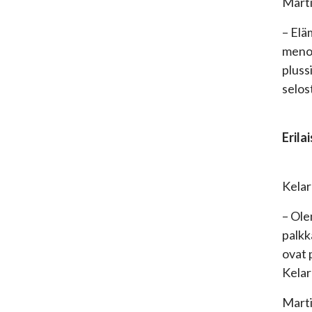
Marti
– Elä
menoi
pluss
selos
Erila
Kelar
– Ole
palkk
ovat 
Kelar
Marti