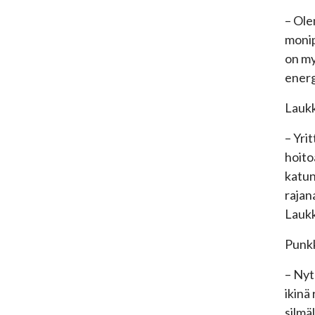
– Ole
monip
on my
energ
Laukk
– Yri
hoito
katun
rajan
Laukk
Punkk
– Nyt
ikinä
silmäl