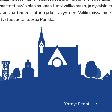
vaatteet hyvin pian mukaan tuotevalikoimaan, ja nykyisin e
tan vaatteiden laatuun ja kestävyyteen. Valikoimissamme 
ätystuotteita, toteaa Punkka.
Yhteystiedot