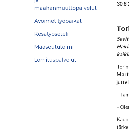
ja
30.8
maahanmuuttopalvelut
Avoimet työpaikat
Tor
Kesätyöseteli
Savit
Hairi
Maaseututoimi
kaiki
Lomituspalvelut
Torin
Mart
jutte
– Täm
– Ole
Kaune
tärke