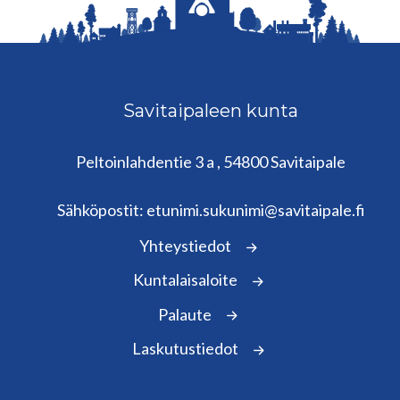
Savitaipaleen kunta
Peltoinlahdentie 3 a , 54800 Savitaipale
kunta@savitaipale.fi
Sähköpostit: etunimi.sukunimi@savitaipale.fi
Yhteystiedot
Kuntalaisaloite
Palaute
Laskutustiedot