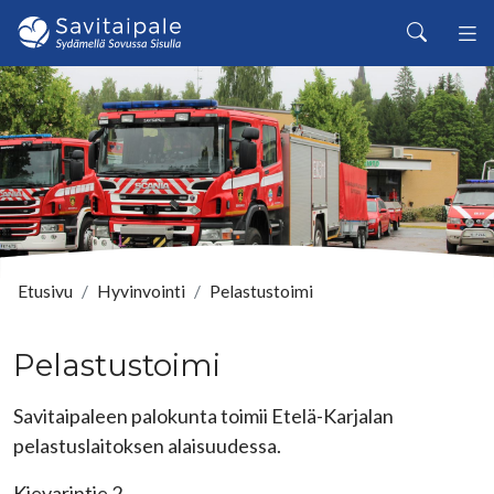
Siirry pääsisältöön
Haku
Etusivu
Hyvinvointi
Pelastustoimi
Pelastustoimi
Savitaipaleen palokunta toimii Etelä-Karjalan
pelastuslaitoksen alaisuudessa.
Kievarintie 2,