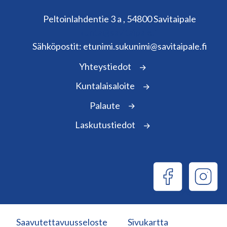
Peltoinlahdentie 3 a , 54800 Savitaipale
kunta@savitaipale.fi
Sähköpostit: etunimi.sukunimi@savitaipale.fi
Yhteystiedot
Kuntalaisaloite
Palaute
Laskutustiedot
Saavutettavuusseloste
Sivukartta