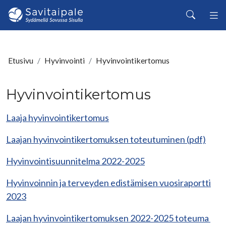
Siirry pääsisältöön
Haku
Etusivu
Hyvinvointi
Hyvinvointikertomus
Hyvinvointikertomus
Laaja hyvinvointikertomus
Laajan hyvinvointikertomuksen toteutuminen (pdf)
Hyvinvointisuunnitelma 2022-2025
Hyvinvoinnin ja terveyden edistämisen vuosiraportti
2023
Laajan hyvinvointikertomuksen 2022-2025 toteuma