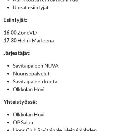
Upeat esiintyjät
Esiintyjät:
16.00
ZoneVD
17.30
Helmi Marleena
Järjestäjät:
Savitaipaleen NUVA
Nuorisopalvelut
Savitaipaleen kunta
Olkkolan Hovi
Yhteistyössä:
Olkkolan Hovi
OP Salpa
Lions Club Savitaipale, Heituinlahden