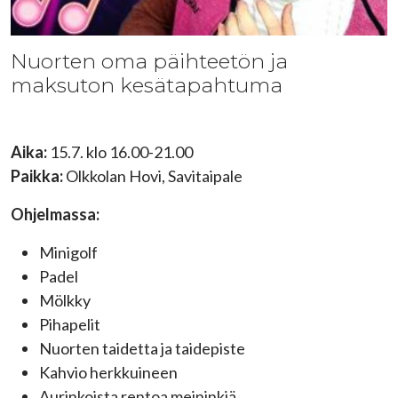
Nuorten oma päihteetön ja
maksuton kesätapahtuma
Aika:
15.7. klo 16.00-21.00
Paikka:
Olkkolan Hovi, Savitaipale
Ohjelmassa:
Minigolf
Padel
Mölkky
Pihapelit
Nuorten taidetta ja taidepiste
Kahvio herkkuineen
Aurinkoista rentoa meininkiä