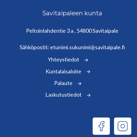
Savitaipaleen kunta
Peltoinlahdentie 3 a , 54800 Savitaipale
kunta@savitaipale.fi
Sähköpostit: etunimi.sukunimi@savitaipale.fi
Yhteystiedot
Kuntalaisaloite
Palaute
Laskutustiedot