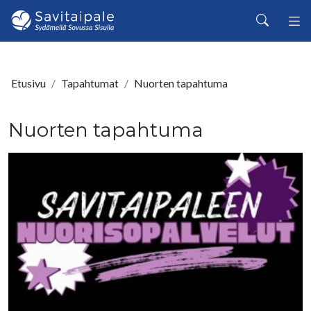
Siirry pääsisältöön
Haku
Etusivu
Tapahtumat
Nuorten tapahtuma
Nuorten tapahtuma